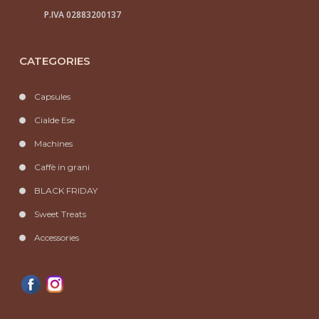
P.IVA 02883200137
CATEGORIES
Capsules
Cialde Ese
Machines
Caffè in grani
BLACK FRIDAY
Sweet Treats
Accessories